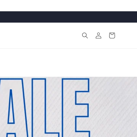
ロ
カ
グ
ー
イ
ト
ン